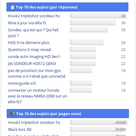
Top 10 des sujets (par réponses)
Hook2 tripleshot sondeur hs
49
Mise à jour via elite fs
39
Sondes, qui est qui ? Qui fait
33
quoi ?
HDS 9 ne démarre plus.
29
Questions C-map reveal
22
sonde activ imaging HD 3en1
22
pb SONDEUR HDS12 GEN3
22
pas de possition sur mon gps
19
comme si il n'était pas connecté
motorguide xi3
19
connecter un moteur honda
19
avec le reseau NMEA 2000 sur un
elite fs7
Top 10 des sujets (par pages vues)
Hook2 tripleshot sondeur hs
43949
Black box 3D
41090