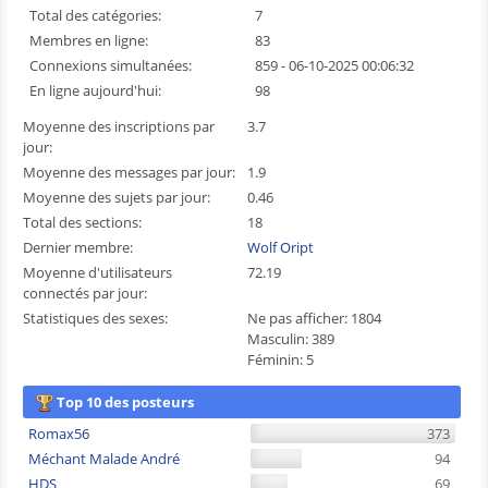
Total des catégories:
7
Membres en ligne:
83
Connexions simultanées:
859 - 06-10-2025 00:06:32
En ligne aujourd'hui:
98
Moyenne des inscriptions par
3.7
jour:
Moyenne des messages par jour:
1.9
Moyenne des sujets par jour:
0.46
Total des sections:
18
Dernier membre:
Wolf Oript
Moyenne d'utilisateurs
72.19
connectés par jour:
Statistiques des sexes:
Ne pas afficher: 1804
Masculin: 389
Féminin: 5
Top 10 des posteurs
Romax56
373
Méchant Malade André
94
HDS
69