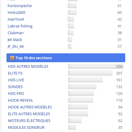
horizonpeche
61
Hicks2605
60
HairTooK
42
Labrax fishing
41
Clubman
38
Jet black
31
JF_DU_44
27
Top 10 des sections
HDS AUTRES MODÈLES
259
ELITE FS
207
HDS LIVE
161
SONDES
132
HDS PRO
120
HOOK REVEAL
116
HOOK AUTRES MODÈLES
94
ELITE AUTRES MODÈLES
92
MOTEURS ÉLECTRIQUES
62
MODULES SONDEUR
35