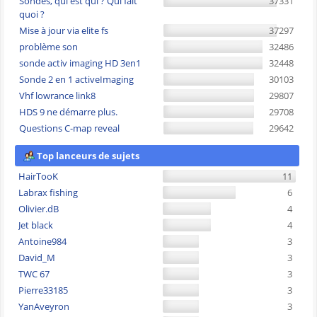
Sondes, qui est qui ? Qui fait
37331
quoi ?
Mise à jour via elite fs
37297
problème son
32486
sonde activ imaging HD 3en1
32448
Sonde 2 en 1 activeImaging
30103
Vhf lowrance link8
29807
HDS 9 ne démarre plus.
29708
Questions C-map reveal
29642
Top lanceurs de sujets
HairTooK
11
Labrax fishing
6
Olivier.dB
4
Jet black
4
Antoine984
3
David_M
3
TWC 67
3
Pierre33185
3
YanAveyron
3