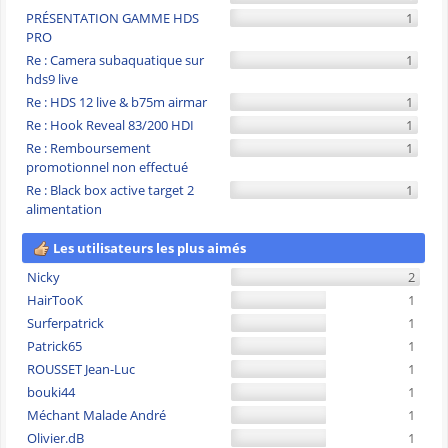
PRÉSENTATION GAMME HDS
1
PRO
Re : Camera subaquatique sur
1
hds9 live
Re : HDS 12 live & b75m airmar
1
Re : Hook Reveal 83/200 HDI
1
Re : Remboursement
1
promotionnel non effectué
Re : Black box active target 2
1
alimentation
Les utilisateurs les plus aimés
Nicky
2
HairTooK
1
Surferpatrick
1
Patrick65
1
ROUSSET Jean-Luc
1
bouki44
1
Méchant Malade André
1
Olivier.dB
1