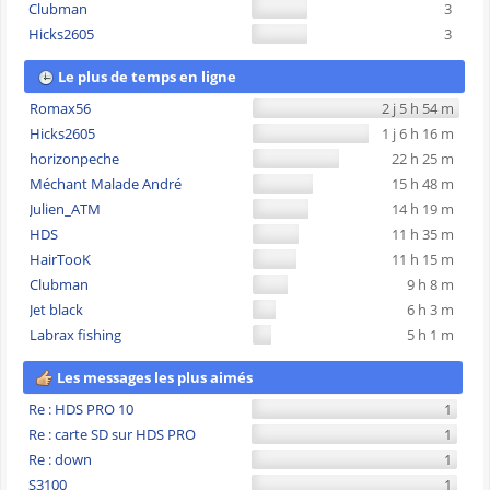
Clubman
3
Hicks2605
3
Le plus de temps en ligne
Romax56
2 j 5 h 54 m
Hicks2605
1 j 6 h 16 m
horizonpeche
22 h 25 m
Méchant Malade André
15 h 48 m
Julien_ATM
14 h 19 m
HDS
11 h 35 m
HairTooK
11 h 15 m
Clubman
9 h 8 m
Jet black
6 h 3 m
Labrax fishing
5 h 1 m
Les messages les plus aimés
Re : HDS PRO 10
1
Re : carte SD sur HDS PRO
1
Re : down
1
S3100
1