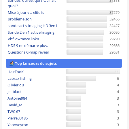
Sondes, qui est qui ? Qui fait
37318
quoi ?
Mise à jour via elite fs
37279
problème son
32466
sonde activ imaging HD 3en1
32427
Sonde 2 en 1 activeImaging
30095
Vhf lowrance link8
29790
HDS 9 ne démarre plus.
29686
Questions C-map reveal
29631
Top lanceurs de sujets
HairTooK
11
Labrax fishing
6
Olivier.dB
4
Jet black
4
Antoine984
3
David_M
3
TWC 67
3
Pierre33185
3
YanAveyron
3