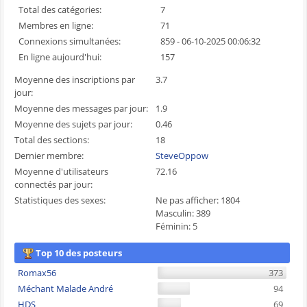
Total des catégories:
7
Membres en ligne:
71
Connexions simultanées:
859 - 06-10-2025 00:06:32
En ligne aujourd'hui:
157
Moyenne des inscriptions par
3.7
jour:
Moyenne des messages par jour:
1.9
Moyenne des sujets par jour:
0.46
Total des sections:
18
Dernier membre:
SteveOppow
Moyenne d'utilisateurs
72.16
connectés par jour:
Statistiques des sexes:
Ne pas afficher: 1804
Masculin: 389
Féminin: 5
Top 10 des posteurs
Romax56
373
Méchant Malade André
94
HDS
69