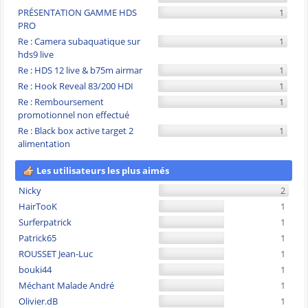
PRÉSENTATION GAMME HDS
1
PRO
Re : Camera subaquatique sur
1
hds9 live
Re : HDS 12 live & b75m airmar
1
Re : Hook Reveal 83/200 HDI
1
Re : Remboursement
1
promotionnel non effectué
Re : Black box active target 2
1
alimentation
Les utilisateurs les plus aimés
Nicky
2
HairTooK
1
Surferpatrick
1
Patrick65
1
ROUSSET Jean-Luc
1
bouki44
1
Méchant Malade André
1
Olivier.dB
1