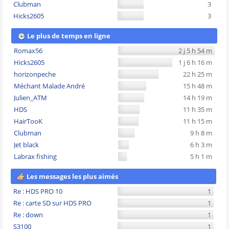
Clubman
3
Hicks2605
3
Le plus de temps en ligne
Romax56
2 j 5 h 54 m
Hicks2605
1 j 6 h 16 m
horizonpeche
22 h 25 m
Méchant Malade André
15 h 48 m
Julien_ATM
14 h 19 m
HDS
11 h 35 m
HairTooK
11 h 15 m
Clubman
9 h 8 m
Jet black
6 h 3 m
Labrax fishing
5 h 1 m
Les messages les plus aimés
Re : HDS PRO 10
1
Re : carte SD sur HDS PRO
1
Re : down
1
S3100
1