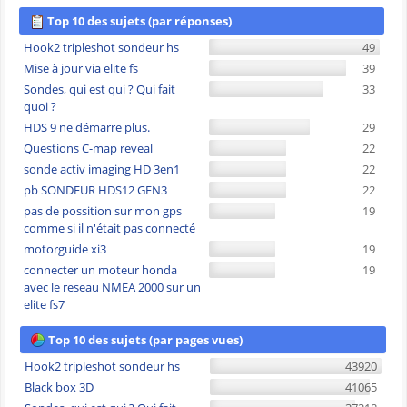
Top 10 des sujets (par réponses)
Hook2 tripleshot sondeur hs
49
Mise à jour via elite fs
39
Sondes, qui est qui ? Qui fait
33
quoi ?
HDS 9 ne démarre plus.
29
Questions C-map reveal
22
sonde activ imaging HD 3en1
22
pb SONDEUR HDS12 GEN3
22
pas de possition sur mon gps
19
comme si il n'était pas connecté
motorguide xi3
19
connecter un moteur honda
19
avec le reseau NMEA 2000 sur un
elite fs7
Top 10 des sujets (par pages vues)
Hook2 tripleshot sondeur hs
43920
Black box 3D
41065