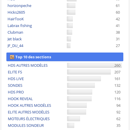
horizonpeche
61
Hicks2605
60
HairTooK
42
Labrax fishing
41
Clubman
38
Jet black
31
JF_DU_44
27
Top 10 des sections
HDS AUTRES MODÈLES
260
ELITE FS
207
HDS LIVE
161
SONDES
132
HDS PRO
120
HOOK REVEAL
116
HOOK AUTRES MODÈLES
94
ELITE AUTRES MODÈLES
92
MOTEURS ÉLECTRIQUES
62
MODULES SONDEUR
35