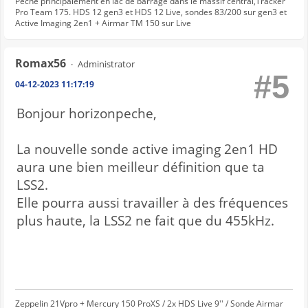
Pêche principalement en lac de barrage dans le massif central,Tracker
Pro Team 175. HDS 12 gen3 et HDS 12 Live, sondes 83/200 sur gen3 et
Active Imaging 2en1 + Airmar TM 150 sur Live
Romax56
Administrator
#5
04-12-2023 11:17:19
Bonjour horizonpeche,
La nouvelle sonde active imaging 2en1 HD
aura une bien meilleur définition que ta
LSS2.
Elle pourra aussi travailler à des fréquences
plus haute, la LSS2 ne fait que du 455kHz.
Zeppelin 21Vpro + Mercury 150 ProXS / 2x HDS Live 9'' / Sonde Airmar