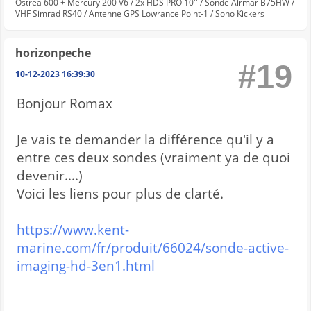
Ostrea 600 + Mercury 200 V6 / 2x HDS PRO 10'' / Sonde Airmar B75HW /
VHF Simrad RS40 / Antenne GPS Lowrance Point-1 / Sono Kickers
horizonpeche
#19
10-12-2023 16:39:30
Bonjour Romax
Je vais te demander la différence qu'il y a
entre ces deux sondes (vraiment ya de quoi
devenir....)
Voici les liens pour plus de clarté.
https://www.kent-
marine.com/fr/produit/66024/sonde-active-
imaging-hd-3en1.html