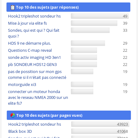
Top 10 des sujets (par réponses)
Hook2 tripleshot sondeur hs
49
Mise à jour via elite fs
39
Sondes, qui est qui ? Qui fait
33
quoi ?
HDS 9 ne démarre plus.
29
Questions C-map reveal
22
sonde activ imaging HD 3en1
22
pb SONDEUR HDS12 GEN3
22
pas de possition sur mon gps
19
comme si il n'était pas connecté
motorguide xi3
19
connecter un moteur honda
19
avec le reseau NMEA 2000 sur un
elite fs7
Top 10 des sujets (par pages vues)
Hook2 tripleshot sondeur hs
43923
Black box 3D
41068