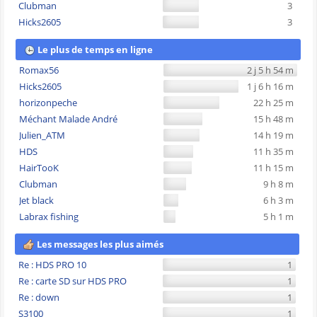
Clubman
3
Hicks2605
3
Le plus de temps en ligne
Romax56
2 j 5 h 54 m
Hicks2605
1 j 6 h 16 m
horizonpeche
22 h 25 m
Méchant Malade André
15 h 48 m
Julien_ATM
14 h 19 m
HDS
11 h 35 m
HairTooK
11 h 15 m
Clubman
9 h 8 m
Jet black
6 h 3 m
Labrax fishing
5 h 1 m
Les messages les plus aimés
Re : HDS PRO 10
1
Re : carte SD sur HDS PRO
1
Re : down
1
S3100
1