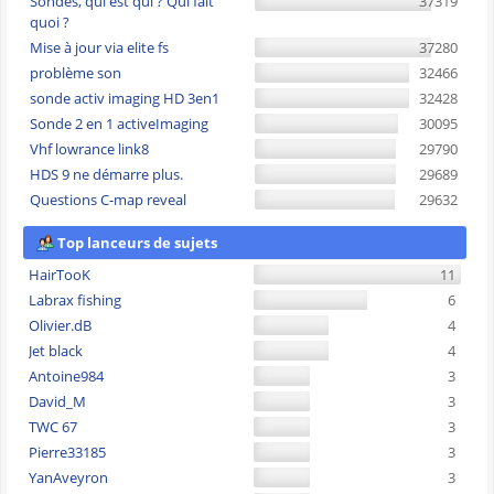
Sondes, qui est qui ? Qui fait
37319
quoi ?
Mise à jour via elite fs
37280
problème son
32466
sonde activ imaging HD 3en1
32428
Sonde 2 en 1 activeImaging
30095
Vhf lowrance link8
29790
HDS 9 ne démarre plus.
29689
Questions C-map reveal
29632
Top lanceurs de sujets
HairTooK
11
Labrax fishing
6
Olivier.dB
4
Jet black
4
Antoine984
3
David_M
3
TWC 67
3
Pierre33185
3
YanAveyron
3