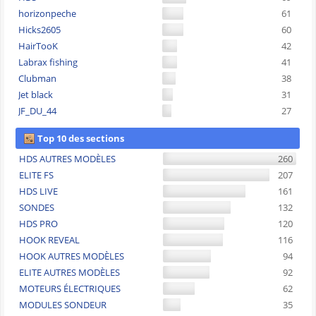
horizonpeche
61
Hicks2605
60
HairTooK
42
Labrax fishing
41
Clubman
38
Jet black
31
JF_DU_44
27
Top 10 des sections
HDS AUTRES MODÈLES
260
ELITE FS
207
HDS LIVE
161
SONDES
132
HDS PRO
120
HOOK REVEAL
116
HOOK AUTRES MODÈLES
94
ELITE AUTRES MODÈLES
92
MOTEURS ÉLECTRIQUES
62
MODULES SONDEUR
35