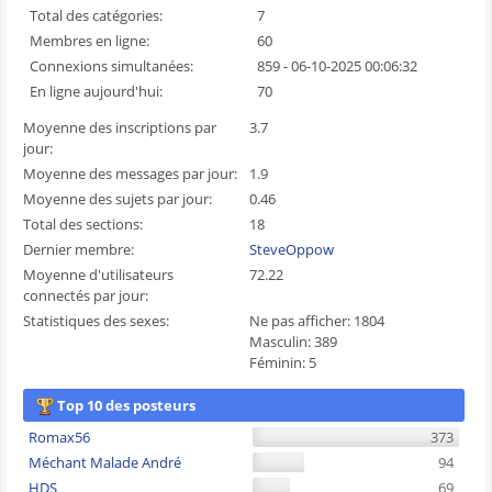
Total des catégories:
7
Membres en ligne:
60
Connexions simultanées:
859 - 06-10-2025 00:06:32
En ligne aujourd'hui:
70
Moyenne des inscriptions par
3.7
jour:
Moyenne des messages par jour:
1.9
Moyenne des sujets par jour:
0.46
Total des sections:
18
Dernier membre:
SteveOppow
Moyenne d'utilisateurs
72.22
connectés par jour:
Statistiques des sexes:
Ne pas afficher: 1804
Masculin: 389
Féminin: 5
Top 10 des posteurs
Romax56
373
Méchant Malade André
94
HDS
69