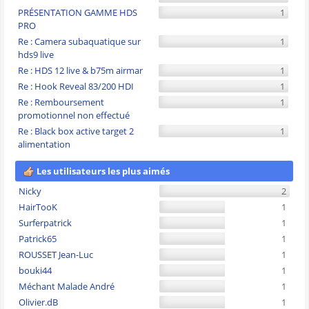
PRÉSENTATION GAMME HDS
1
PRO
Re : Camera subaquatique sur
1
hds9 live
Re : HDS 12 live & b75m airmar
1
Re : Hook Reveal 83/200 HDI
1
Re : Remboursement
1
promotionnel non effectué
Re : Black box active target 2
1
alimentation
Les utilisateurs les plus aimés
Nicky
2
HairTooK
1
Surferpatrick
1
Patrick65
1
ROUSSET Jean-Luc
1
bouki44
1
Méchant Malade André
1
Olivier.dB
1