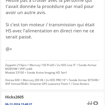
Hésite pas à croiser avec la personne qui
t'avait donnée la procédure par mail pour
avoir un autre avis.
Si c'est ton moteur / transmission qui était
HS avec l'alimentation en direct rien ne ce
serait passé.
@+
Zeppelin 21Vpro + Mercury 150 ProXS / 2x HDS Live 9'' / Sonde Airmar
M285HW / VHF Link6
Module S3100 + Sonde Active Imaging HD 3en1
Ostrea 600 + Mercury 200 V6 / 2x HDS PRO 10'' / Sonde Airmar B75HW /
VHF Simrad RS40 / Antenne GPS Lowrance Point-1 / Sono Kickers
Hicks2605
06-12-2024 15:48:37