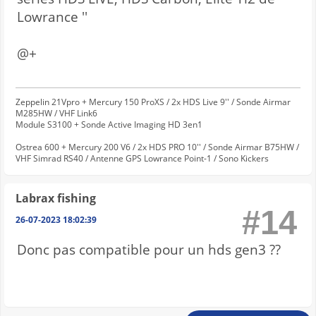
Lowrance ''
@+
Zeppelin 21Vpro + Mercury 150 ProXS / 2x HDS Live 9'' / Sonde Airmar
M285HW / VHF Link6
Module S3100 + Sonde Active Imaging HD 3en1
Ostrea 600 + Mercury 200 V6 / 2x HDS PRO 10'' / Sonde Airmar B75HW /
VHF Simrad RS40 / Antenne GPS Lowrance Point-1 / Sono Kickers
Labrax fishing
#14
26-07-2023 18:02:39
Donc pas compatible pour un hds gen3 ??