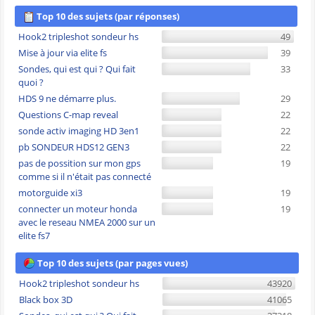
Top 10 des sujets (par réponses)
Hook2 tripleshot sondeur hs
49
Mise à jour via elite fs
39
Sondes, qui est qui ? Qui fait
33
quoi ?
HDS 9 ne démarre plus.
29
Questions C-map reveal
22
sonde activ imaging HD 3en1
22
pb SONDEUR HDS12 GEN3
22
pas de possition sur mon gps
19
comme si il n'était pas connecté
motorguide xi3
19
connecter un moteur honda
19
avec le reseau NMEA 2000 sur un
elite fs7
Top 10 des sujets (par pages vues)
Hook2 tripleshot sondeur hs
43920
Black box 3D
41065