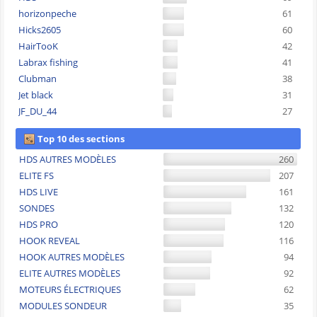
horizonpeche
61
Hicks2605
60
HairTooK
42
Labrax fishing
41
Clubman
38
Jet black
31
JF_DU_44
27
Top 10 des sections
HDS AUTRES MODÈLES
260
ELITE FS
207
HDS LIVE
161
SONDES
132
HDS PRO
120
HOOK REVEAL
116
HOOK AUTRES MODÈLES
94
ELITE AUTRES MODÈLES
92
MOTEURS ÉLECTRIQUES
62
MODULES SONDEUR
35