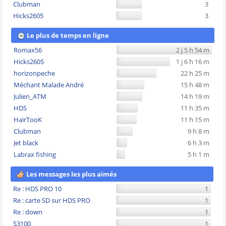
Clubman
3
Hicks2605
3
Le plus de temps en ligne
Romax56
2 j 5 h 54 m
Hicks2605
1 j 6 h 16 m
horizonpeche
22 h 25 m
Méchant Malade André
15 h 48 m
Julien_ATM
14 h 19 m
HDS
11 h 35 m
HairTooK
11 h 15 m
Clubman
9 h 8 m
Jet black
6 h 3 m
Labrax fishing
5 h 1 m
Les messages les plus aimés
Re : HDS PRO 10
1
Re : carte SD sur HDS PRO
1
Re : down
1
S3100
1