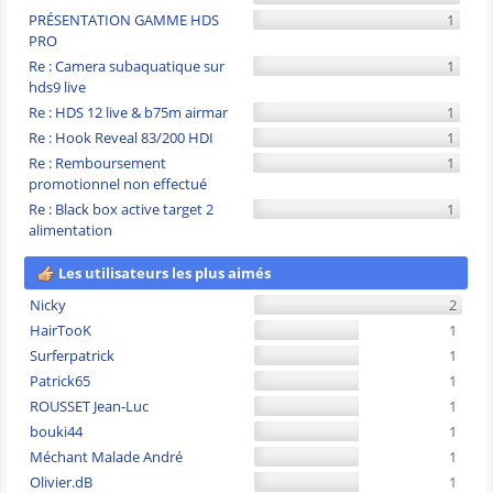
PRÉSENTATION GAMME HDS
1
PRO
Re : Camera subaquatique sur
1
hds9 live
Re : HDS 12 live & b75m airmar
1
Re : Hook Reveal 83/200 HDI
1
Re : Remboursement
1
promotionnel non effectué
Re : Black box active target 2
1
alimentation
Les utilisateurs les plus aimés
Nicky
2
HairTooK
1
Surferpatrick
1
Patrick65
1
ROUSSET Jean-Luc
1
bouki44
1
Méchant Malade André
1
Olivier.dB
1