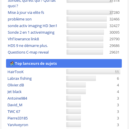
Sondes, qui est qui ? Qui fait
37318
quoi ?
Mise à jour via elite fs
37280
problème son
32466
sonde activ imaging HD 3en1
32427
Sonde 2 en 1 activeImaging
30095
Vhf lowrance link8
29790
HDS 9 ne démarre plus.
29686
Questions C-map reveal
29631
Top lanceurs de sujets
HairTooK
11
Labrax fishing
6
Olivier.dB
4
Jet black
4
Antoine984
3
David_M
3
TWC 67
3
Pierre33185
3
YanAveyron
3