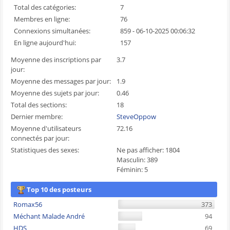
Total des catégories:
7
Membres en ligne:
76
Connexions simultanées:
859 - 06-10-2025 00:06:32
En ligne aujourd'hui:
157
Moyenne des inscriptions par
3.7
jour:
Moyenne des messages par jour:
1.9
Moyenne des sujets par jour:
0.46
Total des sections:
18
Dernier membre:
SteveOppow
Moyenne d'utilisateurs
72.16
connectés par jour:
Statistiques des sexes:
Ne pas afficher: 1804
Masculin: 389
Féminin: 5
Top 10 des posteurs
Romax56
373
Méchant Malade André
94
HDS
69