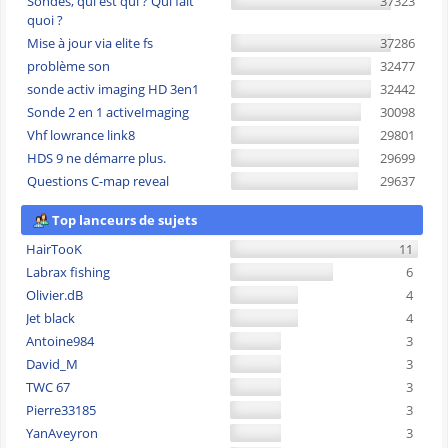
Sondes, qui est qui ? Qui fait
37323
quoi ?
Mise à jour via elite fs
37286
problème son
32477
sonde activ imaging HD 3en1
32442
Sonde 2 en 1 activeImaging
30098
Vhf lowrance link8
29801
HDS 9 ne démarre plus.
29699
Questions C-map reveal
29637
Top lanceurs de sujets
HairTooK
11
Labrax fishing
6
Olivier.dB
4
Jet black
4
Antoine984
3
David_M
3
TWC 67
3
Pierre33185
3
YanAveyron
3