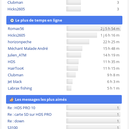
Clubman
3
Hicks2605
3
Le plus de temps en ligne
Romax56
2 j 5 h 54 m
Hicks2605
1 j 6 h 16 m
horizonpeche
22 h 25 m
Méchant Malade André
15 h 48 m
Julien_ATM
14 h 19 m
HDS
11 h 35 m
HairTooK
11 h 15 m
Clubman
9 h 8 m
Jet black
6 h 3 m
Labrax fishing
5 h 1 m
Les messages les plus aimés
Re : HDS PRO 10
1
Re : carte SD sur HDS PRO
1
Re : down
1
S3100
1