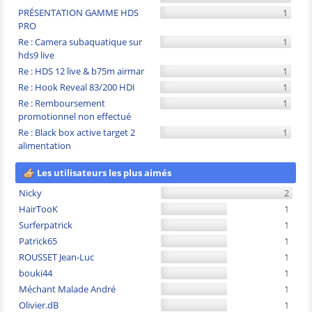
PRÉSENTATION GAMME HDS
1
PRO
Re : Camera subaquatique sur
1
hds9 live
Re : HDS 12 live & b75m airmar
1
Re : Hook Reveal 83/200 HDI
1
Re : Remboursement
1
promotionnel non effectué
Re : Black box active target 2
1
alimentation
Les utilisateurs les plus aimés
Nicky
2
HairTooK
1
Surferpatrick
1
Patrick65
1
ROUSSET Jean-Luc
1
bouki44
1
Méchant Malade André
1
Olivier.dB
1