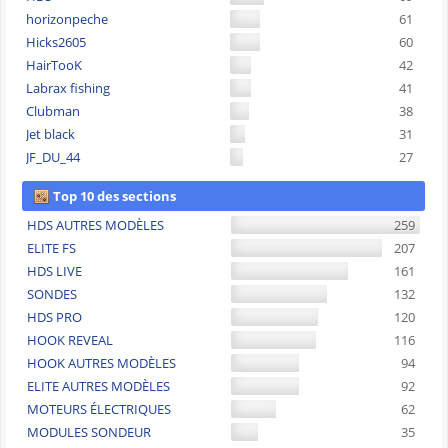
horizonpeche
61
Hicks2605
60
HairTooK
42
Labrax fishing
41
Clubman
38
Jet black
31
JF_DU_44
27
Top 10 des sections
HDS AUTRES MODÈLES
259
ELITE FS
207
HDS LIVE
161
SONDES
132
HDS PRO
120
HOOK REVEAL
116
HOOK AUTRES MODÈLES
94
ELITE AUTRES MODÈLES
92
MOTEURS ÉLECTRIQUES
62
MODULES SONDEUR
35