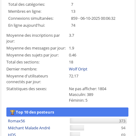
Total des catégories:
7
Membres en ligne:
13
Connexions simultanées:
859 - 06-10-2025 00:06:32
En ligne aujourd'hui:
74
Moyenne des inscriptions par
3.7
jour:
Moyenne des messages par jour:
1.9
Moyenne des sujets par jour:
0.46
Total des sections:
18
Dernier membre:
Wolf Oript
Moyenne d'utilisateurs
72.17
connectés par jour:
Statistiques des sexes:
Ne pas afficher: 1804
Masculin: 389
Féminin: 5
Top 10 des posteurs
Romax56
373
Méchant Malade André
94
HDS
69