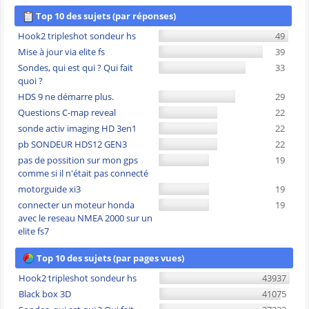
Top 10 des sujets (par réponses)
Hook2 tripleshot sondeur hs
49
Mise à jour via elite fs
39
Sondes, qui est qui ? Qui fait
33
quoi ?
HDS 9 ne démarre plus.
29
Questions C-map reveal
22
sonde activ imaging HD 3en1
22
pb SONDEUR HDS12 GEN3
22
pas de possition sur mon gps
19
comme si il n'était pas connecté
motorguide xi3
19
connecter un moteur honda
19
avec le reseau NMEA 2000 sur un
elite fs7
Top 10 des sujets (par pages vues)
Hook2 tripleshot sondeur hs
43937
Black box 3D
41075