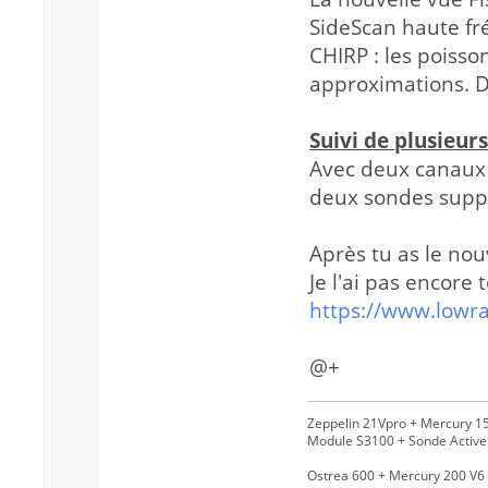
SideScan haute fr
CHIRP : les poisso
approximations. D
Suivi de plusieur
Avec deux canaux
deux sondes suppl
Après tu as le no
Je l'ai pas encore t
https://www.lowr
@+
Zeppelin 21Vpro + Mercury 15
Module S3100 + Sonde Activ
Ostrea 600 + Mercury 200 V6 