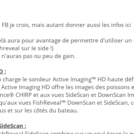
 FB je crois, mais autant donner aussi les infos ici
elà aura pour avantage de permettre d'utiliser un
hreveal sur le side !)
 n'auras pas ou peu de gain.
D :
 charge le sondeur Active Imaging™ HD haute défi
. Active Imaging HD offre les images des poissons e
nce® CHIRP et aux vues SideScan et DownScan Im
qu'aux vues FishReveal™ DownScan et SideScan, ce q
s et sur les côtés du bateau.
SideScan :
shReveal SideScan combine sur un seul écran la pr