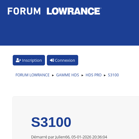
Inscription
Connexion
FORUM LOWRANCE
GAMME HDS
HDS PRO
S3100
►
►
►
S3100
Démarré par Julien66, 05-01-2026 20:36:04