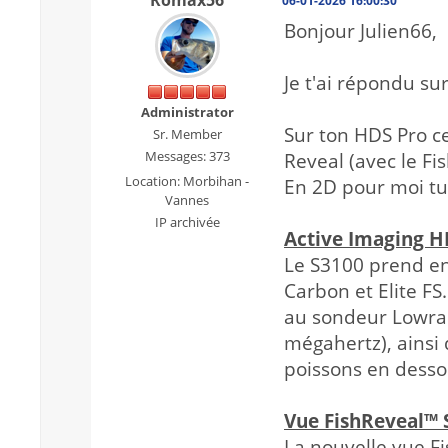
Romax56
06-01-2026 16:00:30
Bonjour Julien66,
Je t'ai répondu sur
Administrator
Sur ton HDS Pro c
Sr. Member
Messages: 373
Reveal (avec le Fis
Location: Morbihan -
En 2D pour moi tu
Vannes
IP archivée
Active Imaging H
Le S3100 prend en
Carbon et Elite FS
au sondeur Lowra
mégahertz), ainsi 
poissons en dessou
Vue FishReveal™ 
La nouvelle vue Fi