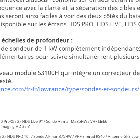
équence avec la clarté et la séparation des cible
ns seront ainsi faciles à voir des deux côtés du bat
isponible sur les écrans HDS PRO, HDS LIVE, HDS C
s échelles de profondeur :
 de sondeur de 1 kW complètement indépendants,
émentaires pour suivre simultanément plusieurs 
uveau module S3100H qui intègre un correcteur de
esté.
ance.com/fr-fr/lowrance/type/sondes-et-sondeurs
0 ProXS / 2x HDS Live 9'' / Sonde Airmar M285HW / VHF Link6
e Imaging HD 3en1
/ 2x HDS PRO 10'' / Sonde Airmar B75HW / VHF Simrad RS40 / Antenne GPS Lowra