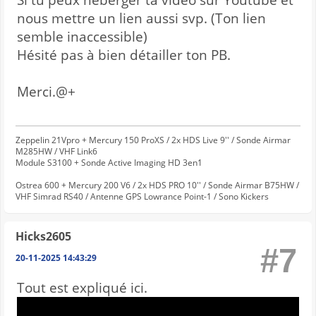
Si tu peux héberger ta vidéo sur Youtube et
nous mettre un lien aussi svp. (Ton lien
semble inaccessible)
Hésité pas à bien détailler ton PB.
Merci.@+
Zeppelin 21Vpro + Mercury 150 ProXS / 2x HDS Live 9'' / Sonde Airmar
M285HW / VHF Link6
Module S3100 + Sonde Active Imaging HD 3en1
Ostrea 600 + Mercury 200 V6 / 2x HDS PRO 10'' / Sonde Airmar B75HW /
VHF Simrad RS40 / Antenne GPS Lowrance Point-1 / Sono Kickers
Hicks2605
#7
20-11-2025 14:43:29
Tout est expliqué ici.