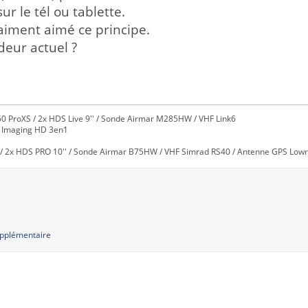
ur le tél ou tablette.
raiment aimé ce principe.
deur actuel ?
0 ProXS / 2x HDS Live 9'' / Sonde Airmar M285HW / VHF Link6
e Imaging HD 3en1
/ 2x HDS PRO 10'' / Sonde Airmar B75HW / VHF Simrad RS40 / Antenne GPS Lowra
upplémentaire