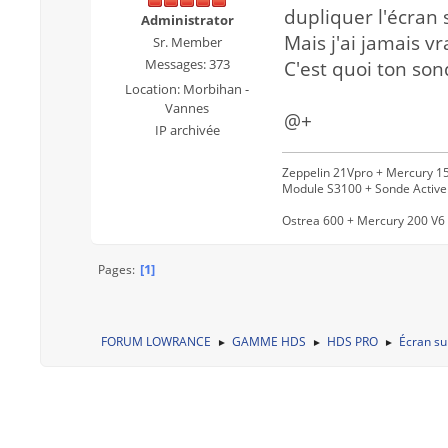
dupliquer l'écran s
Administrator
Mais j'ai jamais v
Sr. Member
Messages: 373
C'est quoi ton son
Location: Morbihan -
Vannes
@+
IP archivée
Zeppelin 21Vpro + Mercury 15
Module S3100 + Sonde Activ
Ostrea 600 + Mercury 200 V6 
1
Pages
FORUM LOWRANCE
GAMME HDS
HDS PRO
Écran s
►
►
►