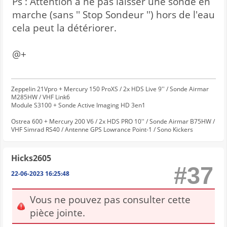
Ps : Attention à ne pas laisser une sonde en
marche (sans '' Stop Sondeur '') hors de l'eau
cela peut la détériorer.
@+
Zeppelin 21Vpro + Mercury 150 ProXS / 2x HDS Live 9'' / Sonde Airmar
M285HW / VHF Link6
Module S3100 + Sonde Active Imaging HD 3en1
Ostrea 600 + Mercury 200 V6 / 2x HDS PRO 10'' / Sonde Airmar B75HW /
VHF Simrad RS40 / Antenne GPS Lowrance Point-1 / Sono Kickers
Hicks2605
#37
22-06-2023 16:25:48
Vous ne pouvez pas consulter cette
pièce jointe.