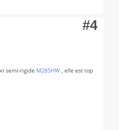
#4
on semi-rigide
M285HW
, elle est top