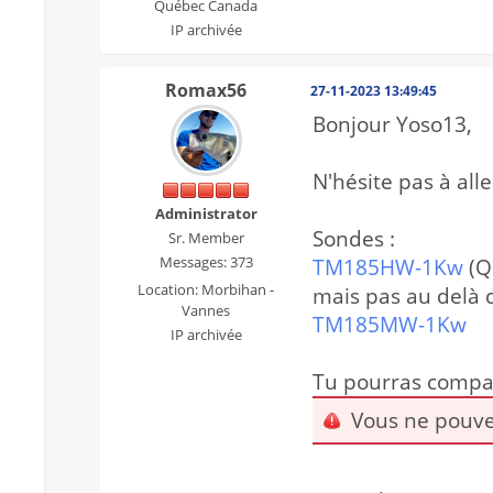
Québec Canada
IP archivée
Romax56
27-11-2023 13:49:45
Bonjour Yoso13,
N'hésite pas à all
Administrator
Sondes :
Sr. Member
Messages: 373
TM185HW-1Kw
(Q
Location: Morbihan -
mais pas au delà
Vannes
TM185MW-1Kw
IP archivée
Tu pourras compar
Vous ne pouvez