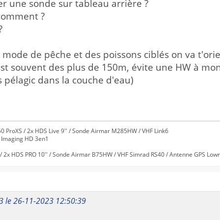
r une sonde sur tableau arrière ?
 comment ?
?
 mode de pêche et des poissons ciblés on va t'ori
'est souvent des plus de 150m, évite une HW à mon s
 pélagic dans la couche d'eau)
0 ProXS / 2x HDS Live 9'' / Sonde Airmar M285HW / VHF Link6
e Imaging HD 3en1
/ 2x HDS PRO 10'' / Sonde Airmar B75HW / VHF Simrad RS40 / Antenne GPS Lowra
13 le 26-11-2023 12:50:39