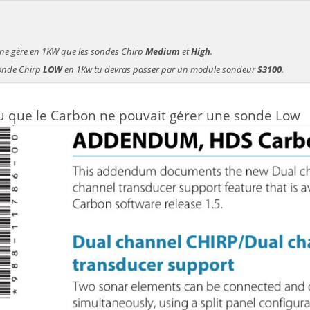
ne gère en 1KW que les sondes Chirp
Medium
et
High
.
sonde Chirp
LOW
en 1Kw tu devras passer par un module sondeur
S3100
.
du que le Carbon ne pouvait gérer une sonde Low