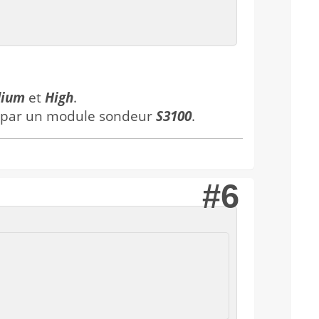
ium
et
High
.
 par un module sondeur
S3100
.
#6