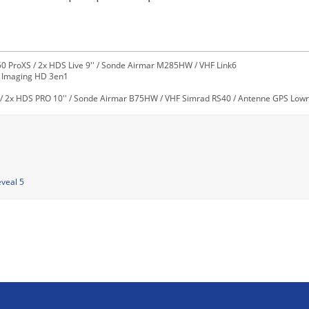
0 ProXS / 2x HDS Live 9'' / Sonde Airmar M285HW / VHF Link6
e Imaging HD 3en1
/ 2x HDS PRO 10'' / Sonde Airmar B75HW / VHF Simrad RS40 / Antenne GPS Lowra
veal 5