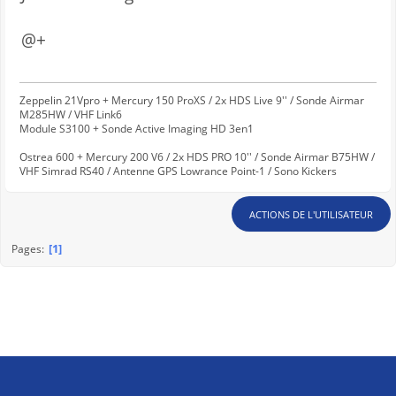
@+
Zeppelin 21Vpro + Mercury 150 ProXS / 2x HDS Live 9'' / Sonde Airmar
M285HW / VHF Link6
Module S3100 + Sonde Active Imaging HD 3en1
Ostrea 600 + Mercury 200 V6 / 2x HDS PRO 10'' / Sonde Airmar B75HW /
VHF Simrad RS40 / Antenne GPS Lowrance Point-1 / Sono Kickers
ACTIONS DE L'UTILISATEUR
1
Pages