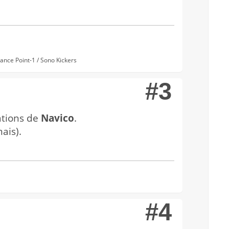
nce Point-1 / Sono Kickers
#3
ations de
Navico
.
mais).
#4