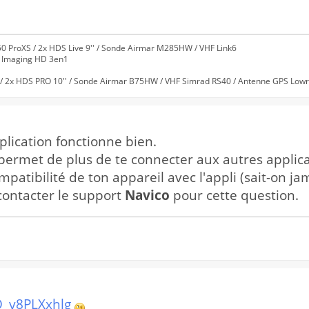
0 ProXS / 2x HDS Live 9'' / Sonde Airmar M285HW / VHF Link6
e Imaging HD 3en1
/ 2x HDS PRO 10'' / Sonde Airmar B75HW / VHF Simrad RS40 / Antenne GPS Lowra
lication fonctionne bien.
 permet de plus de te connecter aux autres applic
ompatibilité de ton appareil avec l'appli (sait-on ja
 contacter le support
Navico
pour cette question.
O_y8PLXxhlg