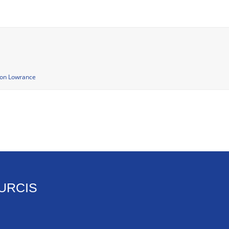
ion Lowrance
URCIS