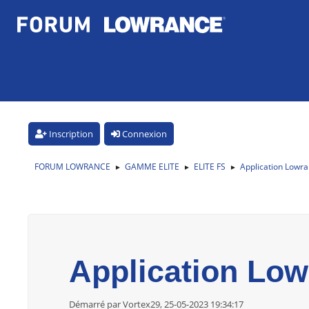
Inscription
Connexion
FORUM LOWRANCE
GAMME ELITE
ELITE FS
Application Lowr
►
►
►
Application Lo
Démarré par Vortex29, 25-05-2023 19:34:17