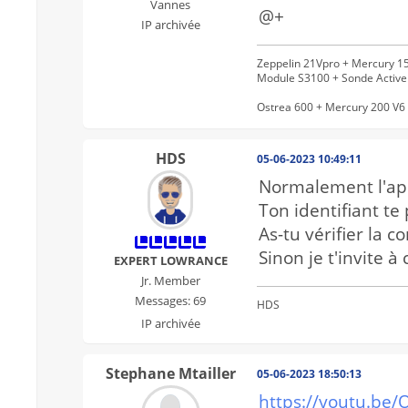
Vannes
@+
IP archivée
Zeppelin 21Vpro + Mercury 15
Module S3100 + Sonde Activ
Ostrea 600 + Mercury 200 V6 
HDS
05-06-2023 10:49:11
Normalement l'app
Ton identifiant te
As-tu vérifier la c
Sinon je t'invite à
EXPERT LOWRANCE
Jr. Member
Messages: 69
HDS
IP archivée
Stephane Mtailler
05-06-2023 18:50:13
https://youtu.be/