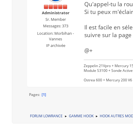
Qu'appel-tu la rou
Si tu peux m'éclai
Administrator
Sr. Member
Messages: 373
Il est facile en s
Location: Morbihan -
suivre sur la page 
Vannes
IP archivée
@+
Zeppelin 21Vpro + Mercury 15
Module S3100 + Sonde Activ
Ostrea 600 + Mercury 200 V6 
1
Pages
FORUM LOWRANCE
GAMME HOOK
HOOK AUTRES MOD
►
►