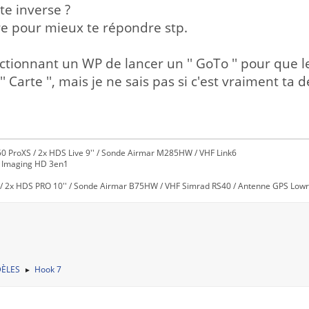
te inverse ?
re pour mieux te répondre stp.
électionnant un WP de lancer un '' GoTo '' pour que 
'' Carte '', mais je ne sais pas si c'est vraiment ta
0 ProXS / 2x HDS Live 9'' / Sonde Airmar M285HW / VHF Link6
e Imaging HD 3en1
/ 2x HDS PRO 10'' / Sonde Airmar B75HW / VHF Simrad RS40 / Antenne GPS Lowra
ÈLES
Hook 7
►