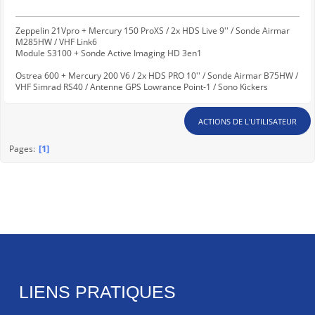
Zeppelin 21Vpro + Mercury 150 ProXS / 2x HDS Live 9'' / Sonde Airmar
M285HW / VHF Link6
Module S3100 + Sonde Active Imaging HD 3en1
Ostrea 600 + Mercury 200 V6 / 2x HDS PRO 10'' / Sonde Airmar B75HW /
VHF Simrad RS40 / Antenne GPS Lowrance Point-1 / Sono Kickers
ACTIONS DE L'UTILISATEUR
1
Pages
LIENS PRATIQUES