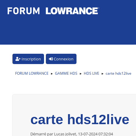
Inscription
Connexion
FORUM LOWRANCE
GAMME HDS
HDS LIVE
carte hds12live
►
►
►
carte hds12live
Démarré par Lucas jolivet, 13-07-2024 07:32:04