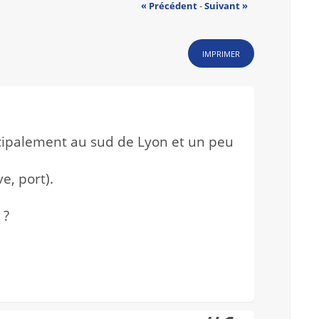
« Précédent
-
Suivant »
IMPRIMER
ncipalement au sud de Lyon et un peu
e, port).
 ?