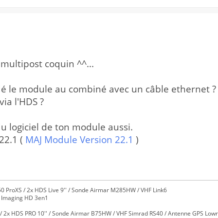
 multipost coquin ^^...
dé le module au combiné avec un câble ethernet ?
via l'HDS ?
du logiciel de ton module aussi.
 22.1 (
MAJ Module Version 22.1
)
0 ProXS / 2x HDS Live 9'' / Sonde Airmar M285HW / VHF Link6
e Imaging HD 3en1
/ 2x HDS PRO 10'' / Sonde Airmar B75HW / VHF Simrad RS40 / Antenne GPS Lowra