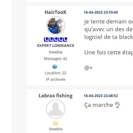
HairTooK
16-04-2023 23:10:40
je tente demain ou
qu'avec un des de
logiciel de ta bla
EXPERT LOWRANCE
Une fois cette éta
Newbie
Messages: 42
@+
Location: 22
IP archivée
Labrax fishing
16-04-2023 23:48:52
Ça marche 👌
Newbie