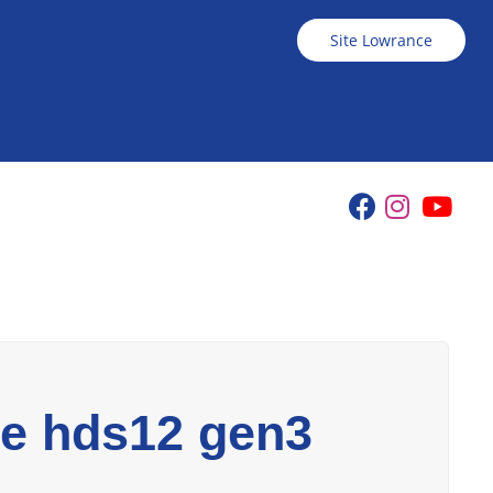
Site Lowrance
ce hds12 gen3