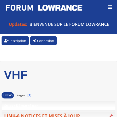
Updates:
BIENVENUE SUR LE FORUM LOWRANCE
Inscription
Connexion
VHF
1
Pages
EN BAS
Sujet
/
Démarré par
LINK-8 NOTICES ET MISES À JOUR