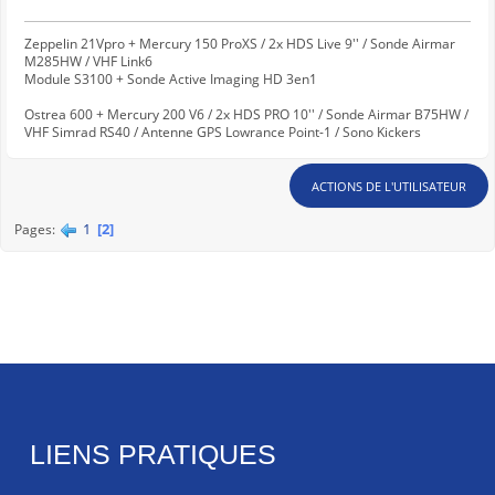
Zeppelin 21Vpro + Mercury 150 ProXS / 2x HDS Live 9'' / Sonde Airmar
M285HW / VHF Link6
Module S3100 + Sonde Active Imaging HD 3en1
Ostrea 600 + Mercury 200 V6 / 2x HDS PRO 10'' / Sonde Airmar B75HW /
VHF Simrad RS40 / Antenne GPS Lowrance Point-1 / Sono Kickers
ACTIONS DE L'UTILISATEUR
1
2
Pages
LIENS PRATIQUES