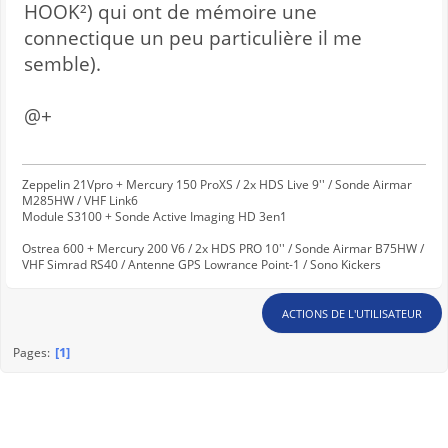
HOOK²) qui ont de mémoire une
connectique un peu particulière il me
semble).
@+
Zeppelin 21Vpro + Mercury 150 ProXS / 2x HDS Live 9'' / Sonde Airmar
M285HW / VHF Link6
Module S3100 + Sonde Active Imaging HD 3en1
Ostrea 600 + Mercury 200 V6 / 2x HDS PRO 10'' / Sonde Airmar B75HW /
VHF Simrad RS40 / Antenne GPS Lowrance Point-1 / Sono Kickers
ACTIONS DE L'UTILISATEUR
1
Pages