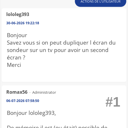
ACTIONS DE L'UTILISATEUR
lololeg393
30-06-2026 19:22:18
Bonjour
Savez vous si on peut dupliquer l écran du
sondeur sur un tv pour avoir un second
écran ?
Merci
Romax56
Administrator
#1
06-07-2026 07:58:50
Bonjour lololeg393,
De mémoire il est (ou était) possible de