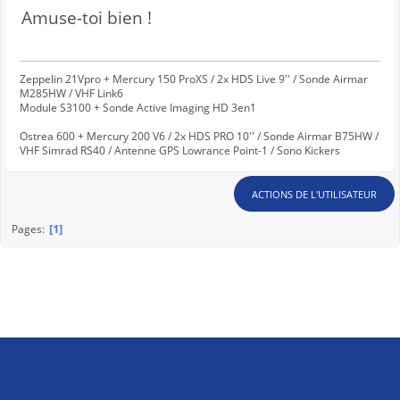
Amuse-toi bien !
Zeppelin 21Vpro + Mercury 150 ProXS / 2x HDS Live 9'' / Sonde Airmar
M285HW / VHF Link6
Module S3100 + Sonde Active Imaging HD 3en1
Ostrea 600 + Mercury 200 V6 / 2x HDS PRO 10'' / Sonde Airmar B75HW /
VHF Simrad RS40 / Antenne GPS Lowrance Point-1 / Sono Kickers
ACTIONS DE L'UTILISATEUR
1
Pages