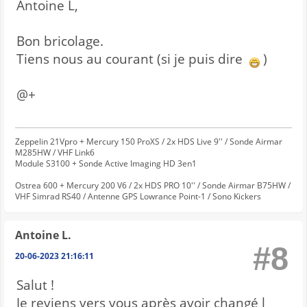
Antoine L,
Bon bricolage.
Tiens nous au courant (si je puis dire
)
@+
Zeppelin 21Vpro + Mercury 150 ProXS / 2x HDS Live 9'' / Sonde Airmar
M285HW / VHF Link6
Module S3100 + Sonde Active Imaging HD 3en1
Ostrea 600 + Mercury 200 V6 / 2x HDS PRO 10'' / Sonde Airmar B75HW /
VHF Simrad RS40 / Antenne GPS Lowrance Point-1 / Sono Kickers
Antoine L.
#8
20-06-2023 21:16:11
Salut !
Je reviens vers vous après avoir changé l