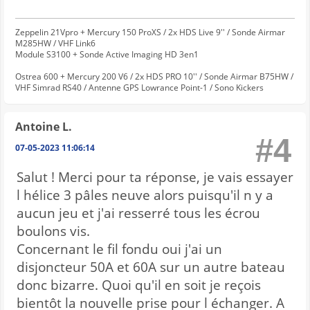
Zeppelin 21Vpro + Mercury 150 ProXS / 2x HDS Live 9'' / Sonde Airmar
M285HW / VHF Link6
Module S3100 + Sonde Active Imaging HD 3en1
Ostrea 600 + Mercury 200 V6 / 2x HDS PRO 10'' / Sonde Airmar B75HW /
VHF Simrad RS40 / Antenne GPS Lowrance Point-1 / Sono Kickers
Antoine L.
#4
07-05-2023 11:06:14
Salut ! Merci pour ta réponse, je vais essayer
l hélice 3 pâles neuve alors puisqu'il n y a
aucun jeu et j'ai resserré tous les écrou
boulons vis.
Concernant le fil fondu oui j'ai un
disjoncteur 50A et 60A sur un autre bateau
donc bizarre. Quoi qu'il en soit je reçois
bientôt la nouvelle prise pour l échanger. A