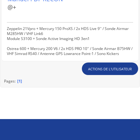
@+
Zeppelin 21Vpro + Mercury 150 ProXS / 2x HDS Live 9'' / Sonde Airmar
M285HW / VHF Link6
Module S3100 + Sonde Active Imaging HD 3en1
Ostrea 600 + Mercury 200 V6 / 2x HDS PRO 10'' / Sonde Airmar B75HW /
VHF Simrad RS40 / Antenne GPS Lowrance Point-1 / Sono Kickers
ACTIONS DE L'UTILISATEUR
1
Pages