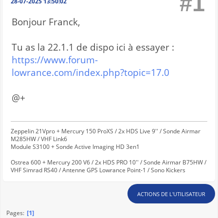
#1
28-07-2025 13:50:02
Bonjour Franck,
Tu as la 22.1.1 de dispo ici à essayer :
https://www.forum-
lowrance.com/index.php?topic=17.0
@+
Zeppelin 21Vpro + Mercury 150 ProXS / 2x HDS Live 9'' / Sonde Airmar
M285HW / VHF Link6
Module S3100 + Sonde Active Imaging HD 3en1
Ostrea 600 + Mercury 200 V6 / 2x HDS PRO 10'' / Sonde Airmar B75HW /
VHF Simrad RS40 / Antenne GPS Lowrance Point-1 / Sono Kickers
ACTIONS DE L'UTILISATEUR
1
Pages