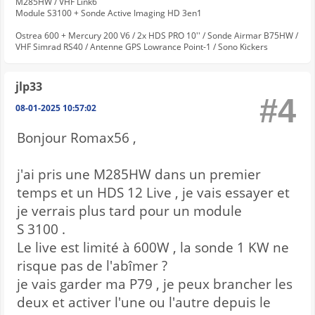
M285HW / VHF Link6
Module S3100 + Sonde Active Imaging HD 3en1
Ostrea 600 + Mercury 200 V6 / 2x HDS PRO 10'' / Sonde Airmar B75HW /
VHF Simrad RS40 / Antenne GPS Lowrance Point-1 / Sono Kickers
jlp33
#4
08-01-2025 10:57:02
Bonjour Romax56 ,
j'ai pris une M285HW dans un premier
temps et un HDS 12 Live , je vais essayer et
je verrais plus tard pour un module
S 3100 .
Le live est limité à 600W , la sonde 1 KW ne
risque pas de l'abîmer ?
je vais garder ma P79 , je peux brancher les
deux et activer l'une ou l'autre depuis le