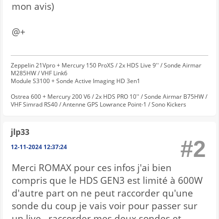
mon avis)
@+
Zeppelin 21Vpro + Mercury 150 ProXS / 2x HDS Live 9'' / Sonde Airmar
M285HW / VHF Link6
Module S3100 + Sonde Active Imaging HD 3en1
Ostrea 600 + Mercury 200 V6 / 2x HDS PRO 10'' / Sonde Airmar B75HW /
VHF Simrad RS40 / Antenne GPS Lowrance Point-1 / Sono Kickers
jlp33
#2
12-11-2024 12:37:24
Merci ROMAX pour ces infos j'ai bien
compris que le HDS GEN3 est limité à 600W
d'autre part on ne peut raccorder qu'une
sonde du coup je vais voir pour passer sur
un live , raccorder mes deux sondes et