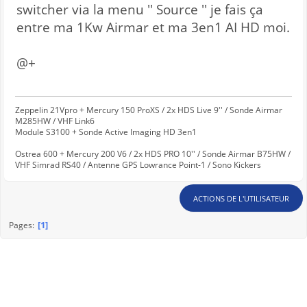
switcher via la menu '' Source '' je fais ça
entre ma 1Kw Airmar et ma 3en1 AI HD moi.
@+
Zeppelin 21Vpro + Mercury 150 ProXS / 2x HDS Live 9'' / Sonde Airmar
M285HW / VHF Link6
Module S3100 + Sonde Active Imaging HD 3en1
Ostrea 600 + Mercury 200 V6 / 2x HDS PRO 10'' / Sonde Airmar B75HW /
VHF Simrad RS40 / Antenne GPS Lowrance Point-1 / Sono Kickers
ACTIONS DE L'UTILISATEUR
1
Pages