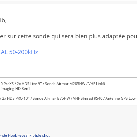
lb,
nter sur cette sonde qui sera bien plus adaptée po
AL 50-200kHz
0 ProXS / 2x HDS Live 9'' / Sonde Airmar M285HW / VHF Link6
e Imaging HD 3en1
/ 2x HDS PRO 10'' / Sonde Airmar B75HW / VHF Simrad RS40 / Antenne GPS Lowra
nde Hook reveal 7 triple shot