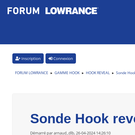
Inscription
Connexion
FORUM LOWRANCE
GAMME HOOK
HOOK REVEAL
Sonde Hook 
►
►
►
Sonde Hook revea
Démarré par arnaud_dlb, 26-04-2024 14:26:10