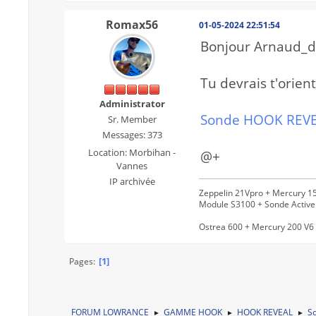
Romax56
01-05-2024 22:51:54
Bonjour Arnaud_d
Tu devrais t'orie
Administrator
Sonde HOOK REVE
Sr. Member
Messages: 373
Location: Morbihan -
@+
Vannes
IP archivée
Zeppelin 21Vpro + Mercury 15
Module S3100 + Sonde Activ
Ostrea 600 + Mercury 200 V6 
1
Pages
FORUM LOWRANCE
GAMME HOOK
HOOK REVEAL
So
►
►
►