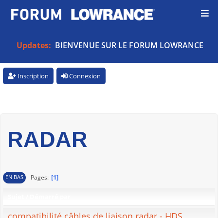
Updates:
BIENVENUE SUR LE FORUM LOWRANCE
Inscription
Connexion
RADAR
1
Pages
EN BAS
Sujet
/
Démarré par
compatibilité câbles de liaison radar - HDS