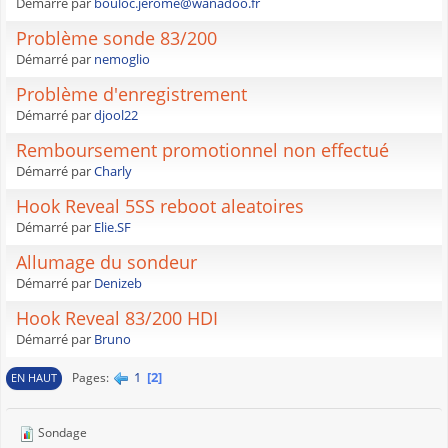
Démarré par
bouloc.jerome@wanadoo.fr
Problème sonde 83/200
Démarré par
nemoglio
Problème d'enregistrement
Démarré par
djool22
Remboursement promotionnel non effectué
Démarré par
Charly
Hook Reveal 5SS reboot aleatoires
Démarré par
Elie.SF
Allumage du sondeur
Démarré par
Denizeb
Hook Reveal 83/200 HDI
Démarré par
Bruno
1
2
Pages
EN HAUT
Sondage