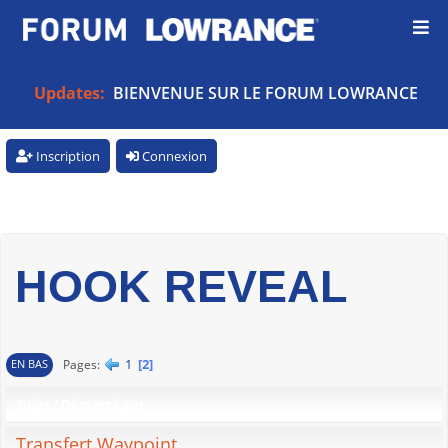
Updates:
BIENVENUE SUR LE FORUM LOWRANCE
Inscription
Connexion
HOOK REVEAL
1
2
Pages
EN BAS
Sujet
/
Démarré par
Transfert Waypoint