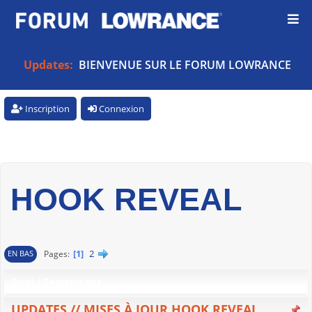
Updates:
BIENVENUE SUR LE FORUM LOWRANCE
Inscription
Connexion
HOOK REVEAL
1
2
Pages
EN BAS
Sujet
/
Démarré par
UPDATES // MISES À JOUR HOOK REVEAL