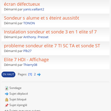
écran défectueux
Démarré par
yanis.vaillant2
Sondeur s alume et s éteint aussitôt
Démarré par
TONON
Instalation sondeur et sonde 3 en 1 elite sf 7
Démarré par
Anthony. Presset
probleme sondeur elite 7 TI SC TA et sonde ST
Démarré par
Plb27
Elite 7 HDI - Affichage
Démarré par
Thierry08
1
2
Pages
EN HAUT
Sondage
Sujet déplacé
Sujet bloqué
Sujet épinglé
Sujets que vous suivez