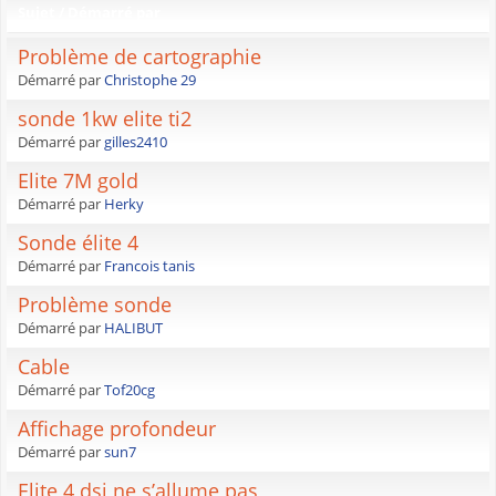
Sujet
/
Démarré par
Problème de cartographie
Démarré par
Christophe 29
sonde 1kw elite ti2
Démarré par
gilles2410
Elite 7M gold
Démarré par
Herky
Sonde élite 4
Démarré par
Francois tanis
Problème sonde
Démarré par
HALIBUT
Cable
Démarré par
Tof20cg
Affichage profondeur
Démarré par
sun7
Elite 4 dsi ne s’allume pas