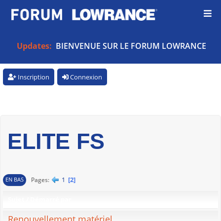
Updates:
BIENVENUE SUR LE FORUM LOWRANCE
Inscription
Connexion
ELITE FS
1
2
Pages
EN BAS
Sujet
/
Démarré par
Renouvellement matériel