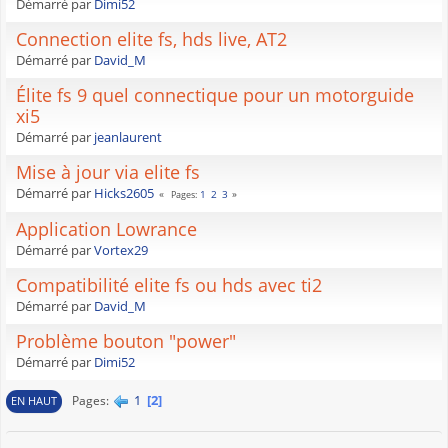
Démarré par
Dimi52
Connection elite fs, hds live, AT2
Démarré par
David_M
Élite fs 9 quel connectique pour un motorguide
xi5
Démarré par
jeanlaurent
Mise à jour via elite fs
Démarré par
Hicks2605
1
2
3
Pages
Application Lowrance
Démarré par
Vortex29
Compatibilité elite fs ou hds avec ti2
Démarré par
David_M
Problème bouton "power"
Démarré par
Dimi52
1
2
Pages
EN HAUT