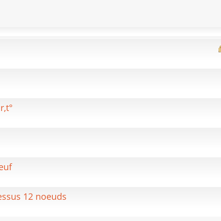
r,t°
euf
essus 12 noeuds