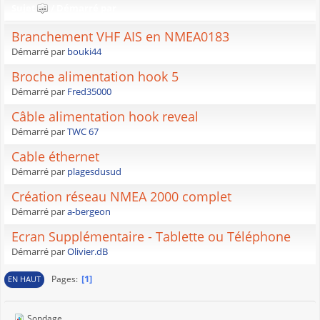
Sujet
/
Démarré par
Branchement VHF AIS en NMEA0183
Démarré par
bouki44
Broche alimentation hook 5
Démarré par
Fred35000
Câble alimentation hook reveal
Démarré par
TWC 67
Cable éthernet
Démarré par
plagesdusud
Création réseau NMEA 2000 complet
Démarré par
a-bergeon
Ecran Supplémentaire - Tablette ou Téléphone
Démarré par
Olivier.dB
1
Pages
EN HAUT
Sondage