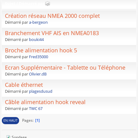
Sujet
/
Démarré par
Création réseau NMEA 2000 complet
Démarré par
a-bergeon
Branchement VHF AIS en NMEA0183
Démarré par
bouki44
Broche alimentation hook 5
Démarré par
Fred35000
Ecran Supplémentaire - Tablette ou Téléphone
Démarré par
Olivier.dB
Cable éthernet
Démarré par
plagesdusud
Câble alimentation hook reveal
Démarré par
TWC 67
1
Pages
EN HAUT
Sondage