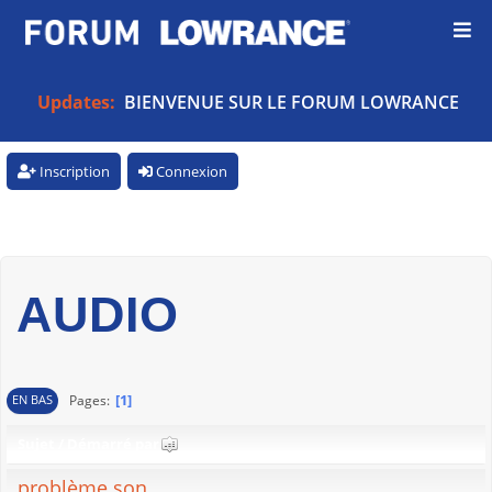
Updates:
BIENVENUE SUR LE FORUM LOWRANCE
Inscription
Connexion
AUDIO
1
Pages
EN BAS
Sujet
/
Démarré par
problème son