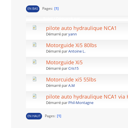
1
Pages
EN BAS
Sujet
/
Démarré par
pilote auto hydraulique NCA1
Démarré par
yann
Motorguide Xi5 80lbs
Démarré par
Antoine L.
Motorguide Xi5
Démarré par
Cris15
Motorcuide xi5 55lbs
Démarré par
A.M
pilote auto hydraulique NCA1 via
Démarré par
Phil-Montagne
1
Pages
EN HAUT