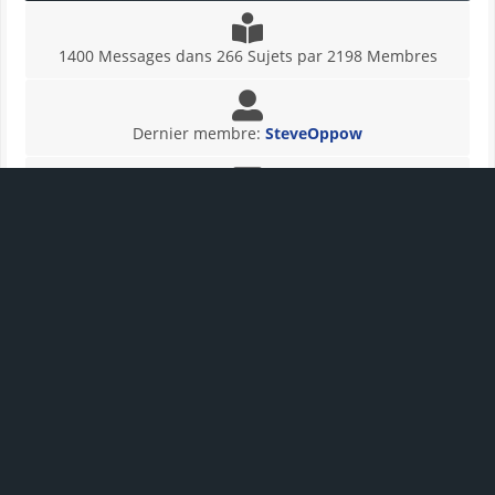
1400 Messages dans 266 Sujets par 2198 Membres
Dernier membre:
SteveOppow
Dernier message:
"
Найрізноманітніші корисн...
"
(05-
08-2026 21:45:19)
En ligne:
16 Invités, 0 Utilisateurs - Record de
connexions aujourd'hui:
157
- Record de connexions
absolu: 859 (06-10-2025 00:06:32)