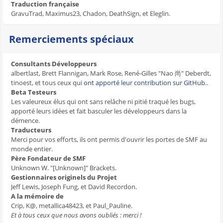
Traduction française
GravuTrad, Maximus23, Chadon, DeathSign, et Eleglin.
Remerciements spéciaux
Consultants Développeurs
albertlast, Brett Flannigan, Mark Rose, René-Gilles "Nao 尚" Deberdt,
tinoest, et tous ceux qui
ont apporté leur contribution sur GitHub
..
Beta Testeurs
Les valeureux élus qui ont sans relâche ni pitié traqué les bugs,
apporté leurs idées et fait basculer les développeurs dans la
démence.
Traducteurs
Merci pour vos efforts, ils ont permis d'ouvrir les portes de SMF au
monde entier.
Père Fondateur de SMF
Unknown W. "[Unknown]" Brackets.
Gestionnaires originels du Projet
Jeff Lewis, Joseph Fung, et David Recordon.
A la mémoire de
Crip, K@, metallica48423, et Paul_Pauline.
Et à tous ceux que nous avons oubliés : merci !