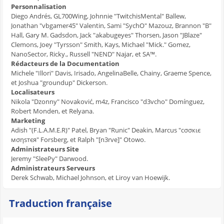
Personnalisation
Diego Andrés, GL700Wing, Johnnie "TwitchisMental" Ballew,
Jonathan "vbgamer45" Valentin, Sami "SychO" Mazouz, Brannon "B"
Hall, Gary M. Gadsdon, Jack "akabugeyes" Thorsen, Jason "JBlaze"
Clemons, Joey "Tyrsson" Smith, Kays, Michael "Mick." Gomez,
NanoSector, Ricky., Russell "NEND" Najar, et SA™.
Rédacteurs de la Documentation
Michele "Illori" Davis, Irisado, AngelinaBelle, Chainy, Graeme Spence,
et Joshua "groundup" Dickerson.
Localisateurs
Nikola "Dzonny" Novaković, m4z, Francisco "d3vcho" Domínguez,
Robert Monden, et Relyana.
Marketing
Adish "(F.L.A.M.E.R)" Patel, Bryan "Runic" Deakin, Marcus "cσσкιє
мσηѕтєя" Forsberg, et Ralph "[n3rve]" Otowo.
Administrateurs Site
Jeremy "SleePy" Darwood.
Administrateurs Serveurs
Derek Schwab, Michael Johnson, et Liroy van Hoewijk.
Traduction française