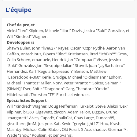
L'équipe
Chef de projet
Aleksi "Lex" Kilpinen, Michele "Illori" Davis, Jessica "Suki" González, et
Will "Kindred" Wagner.
Développeurs
Shawn Bulen, John "live627" Rayes, Oscar "Ozp" Rydhé, Aaron van
Geffen, Antechinus, Bjoern "Bloc" Kristiansen, Brad "IchBin™" Grow,
Colin Schoen, emanuele, Hendrik Jan "Compuart" Visser, Jessica
"Suki" González, Jon "Sesquipedalian" Stovell, Juan "JayBachatero"
Hernandez, Karl "RegularExpression" Benson, Matthew
"Labradoodle-360" Kerle, Grudge, Michael "Oldiesmann" Eshom,
Michael "Thantos" Miller, Norv, Peter "Arantor" Spicer, Selman "
[SiNaN]" Eser, Shitiz "Dragooon" Garg, Theodore "Orstio"
Hildebrandt, Thorsten "TE" Eurich, et winrules.
Spécialistes Support
Will "Kindred" Wagner, Doug Heffernan, lurkalot, Steve, Aleksi "Lex"
Kilpinen, br360, GigaWatt, ziycon, Adam Tallon, Bigguy, Bruno
"margarett" Alves, CapadY, ChalkCat, Chas Large, Duncan85,
gbsothere, JimM, Justyne, Kat, Kevin "greyknight17" Hou, Krash,
Mashby, Michael Colin Blaber, Old Fossil, S-Ace, shadav, Storman™,
Wade "sησω" Poulsen, et xenovanis.