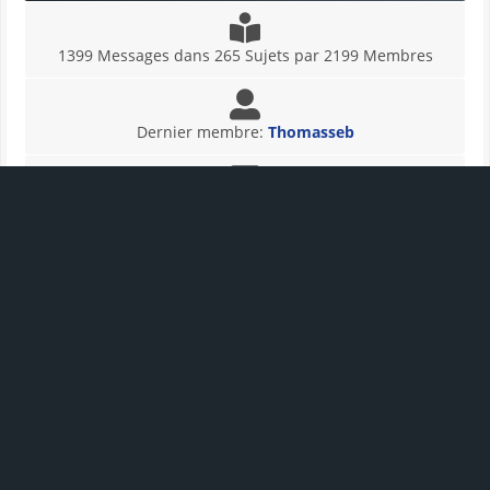
1399 Messages dans 265 Sujets par 2199 Membres
Dernier membre:
Thomasseb
Dernier message:
"
Re : Sonde Chirp faible ...
"
(27-07-
2026 12:35:48)
En ligne:
50 Invités, 0 Utilisateurs - Record de
connexions aujourd'hui:
77
- Record de connexions
absolu: 859 (06-10-2025 00:06:32)